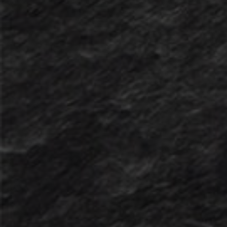
Abonnieren
Die Benutzung dieser Webseiten
und die Nutzungsbedingungen
unterstehen schweizerischem
Recht. Ausschliesslicher
Gerichtsstand ist Wangs.
Wangs, den 14. Juni 2021
Wyss & Partner
Vermögensverwaltung
und Anlageberatung AG
Über uns
Angebot
Xantos