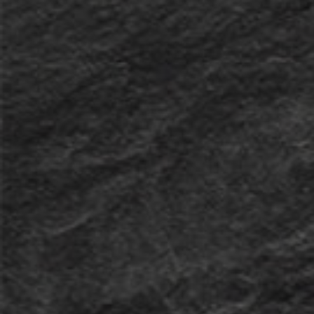
Fonds und Fondsgesellschaften aus,
die sich durch eine konsequent starke
risikobereinigte Performance im
Vergleich zu ihren Mitbewerbern
hervorgetan haben.
Mehr erfahren
Das Anlageziel des Fonds besteht
darin, Investoren an der Rendite eines
globalen Anlageportfolios teilhaben zu
lassen. Um einen langfristigen
Kapitalzuwachs zu erreichen, sollen
einerseits Erträge aus
Kapitalgewinnen und andererseits
Einkünfte aus Zinsen und Dividenden