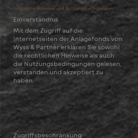
erzielt werden. Die Anlagepolitik
Rechtliche Hinweise und Nutzungsbedingungen
beruht auf einer diversifizierten
Einverständnis
Vermögensallokation an
Mit dem Zugriff auf die
internationalen Märkten und erfolgt
Internetseiten der Anlagefonds von
auf Basis der relativen
Wyss & Partner erklären Sie sowohl
Risiko-/Renditeaspekte. Der
die rechtlichen Hinweise als auch
Aktienanteil beträgt typischerweise
die Nutzungsbedingungen gelesen,
ca. 65%, als Ergänzung und zu
verstanden und akzeptiert zu
Diversifikationszwecken darf auch in
haben.
alternative Anlagen investiert werden.
Zugriffsbeschränkung