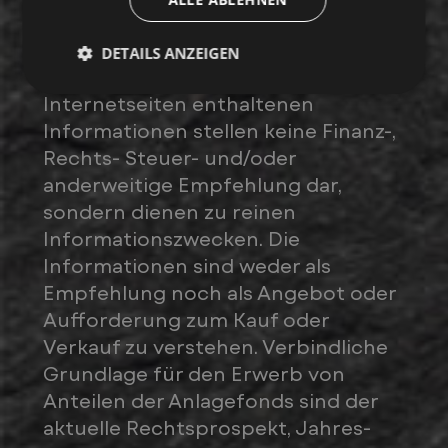
Bank Julius Bär AG
Depotbank
Die auf dieser Seite erwähnten
Anlagefonds eignen sich nicht für
110519576
Valor
DETAILS ANZEIGEN
alle Anleger. Die auf diesen
CH1105195767
ISIN
Internetseiten enthaltenen
CHF
Informationen stellen keine Finanz-,
Währung
Rechts- Steuer- und/oder
Schweiz
Domizilland
anderweitige Empfehlung dar,
Mischfonds
sondern dienen zu reinen
Anlagekategorie
Informationszwecken. Die
Täglich
Ausgabe / Rücknahme
Informationen sind weder als
Täglich, basierend auf den
Empfehlung noch als Angebot oder
Bewertung /
Schlusskursen vom Vortag
Aufforderung zum Kauf oder
Inventarwert
Verkauf zu verstehen. Verbindliche
keine; thesaurierend
Ausschüttung / Dividende
Grundlage für den Erwerb von
Schweiz
Anteilen der Anlagefonds sind der
Vertriebszulassung
aktuelle Rechtsprospekt, Jahres-