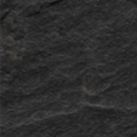
Der Fonds W&P Dynamic Growth CHF
hat kürzlich bei den Lipper Fund
Awards den 1. Rang in der Kategorie
Mixed Asset CHF über 3 Jahre erzielt.
Diese Auszeichnung ist ein Beleg und
eine besondere Anerkennung für
unsere konsequente
Investmentstrategie, unsere
fundierte Analyse und der
nachhaltigen Performance, die wir
bieten.
Die LSEG Lipper Fund Awards, die
jährlich vergeben werden, zeichnen