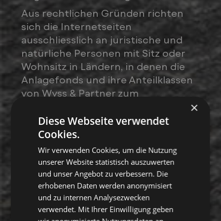
Aus rechtlichen Gründen richten
sich die Internetseiten
ausschliesslich an juristische und
natürliche Personen mit Sitz oder
Wohnsitz in Ländern, in denen die
Anlagefonds und ihre Anteilklassen
von Wyss & Partner zum
×
öffentlichen Angebot
ordnungsgemäss zuge- lassen sind.
Diese Webseite verwendet
Performance
Um zu gewährleisten, dass
Cookies.
Informationen nur an zulässige
Wir verwenden Cookies, um die Nutzung
natürliche oder juristische Personen
unserer Website statistisch auszuwerten
angezeigt werden, wurde ein
und unser Angebot zu verbessern. Die
Anleger- und Domizilfilter
erhobenen Daten werden anonymisiert
und zu internen Analysezwecken
eingerichtet. Indem Sie die
verwendet. Mit Ihrer Einwilligung geben
rechtlichen Hinweise sowie die
wir anonymisierte Nutzungsdaten an