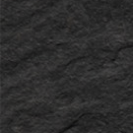
Anlagephilosophie investiert.
W&P Dynamic Growth CHF
W&P Dynamic Balanced USD
W&P Dynamic Growth USD
Xantos Anteilsklasse A
Xantos Anteilsklasse C
W&P Dynamic Growth
CHF