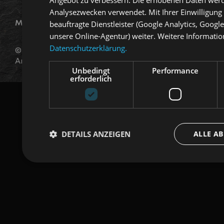
Analysezwecken verwendet. Mit Ihrer Einwilligun
Mitglied
Reguliert durch die FINMA
beauftragte Dienstleister (Google Analytics, Goo
unsere Online-Agentur) weiter. Weitere Informatio
Datenschutzerklärung.
© Wyss & Partner Vermögensverwaltung und
Anlageberatung AG 2022
Unbedingt
Performance
erforderlich
DETAILS ANZEIGEN
ALLE A