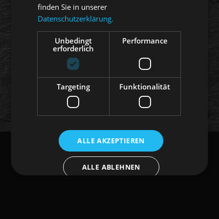
finden Sie in unserer
Datenschutzerklärung.
Mitglied
Reguliert durch die
FINMA
Unbedingt
Performance
erforderlich
© Wyss & Partner Vermögensverwaltung
und Anlageberatung AG 2022
Targeting
Funktionalität
ALLE AKZEPTIEREN
ALLE ABLEHNEN
DETAILS ANZEIGEN