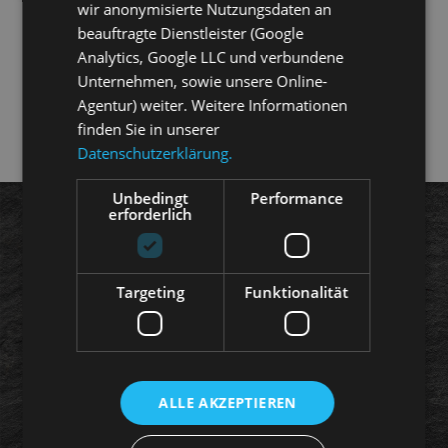
wir anonymisierte Nutzungsdaten an
beauftragte Dienstleister (Google
Information sheet
Analytics, Google LLC und verbundene
Unternehmen, sowie unsere Online-
Agentur) weiter. Weitere Informationen
finden Sie in unserer
Datenschutzerklärung.
Unbedingt
Performance
erforderlich
Wyss & Partner
Asset Management
Targeting
Funktionalität
and Investment Counseling AG
About us
Services
ALLE AKZEPTIEREN
Xantos