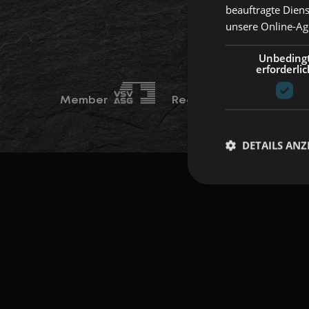
beauftragte Dien
unsere Online-Age
Unbeding
erforderlic
Member
Regulated by FINMA
DETAILS ANZ