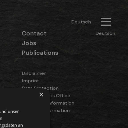
Deutsch
Contact
Deutsch
Jobs
Publications
Disclaimer
Imprint
Data Protection
×
Ombudsman’s Office
Customer Information
Investor Information
 und unser
en
ngsdaten an