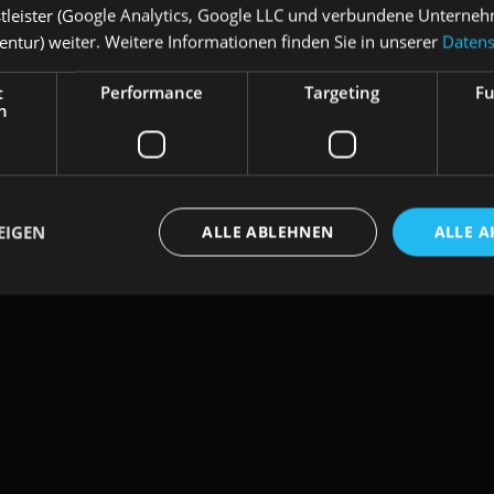
stleister (Google Analytics, Google LLC und verbundene Unterne
ntur) weiter. Weitere Informationen finden Sie in unserer
Datens
t
Performance
Targeting
Fu
h
© Wyss & Partner Asset 
EIGEN
ALLE ABLEHNEN
ALLE A