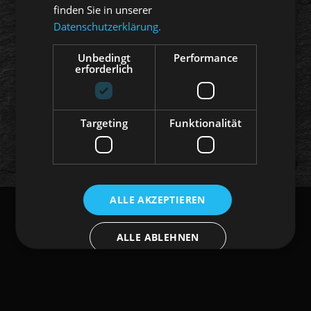
finden Sie in unserer
Datenschutzerklärung.
Mitglied
Reguliert durch die
FINMA
Unbedingt
Performance
erforderlich
© Wyss & Partner Vermögensverwaltung
und Anlageberatung AG 2022
Targeting
Funktionalität
ALLE AKZEPTIEREN
ALLE ABLEHNEN
DETAILS ANZEIGEN